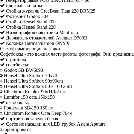
генератор дыма FOQ MACHINE XF-400
цветные фильтры
Стойка журавль GreeBean Titan 220 BRM25
Фотозонт Godox 304
Стойка Hensel Stand 200
Стойка Hensel Stand 220
Низкопрофильная стойка Manfrotto
Держатель отражателей Avenger D700B
Колонка Harman/kardon ONYX
Светоформирующие насадки
Софтбоксы - это важная часть работы фотографа. Они предназна
стрипбокс
софтбоксы:
Godox SB-BW6090
Hensel Ultra Softbox 70х70
Hensel Ultra Softbox 90x90cm
Hensel Ultra Softbox 80 x 100 2 шт
Elinchrom Rotalux 90х110-2 шт
Lumifor 150 octa 150x150
октобоксы:
Fotokvant SB-150 150 см
Elinchrom Rotalux Octa Deep 70см
портретная тарелка белая
Сотовые насадки для LED трубок Astera Aputure
Забронировать