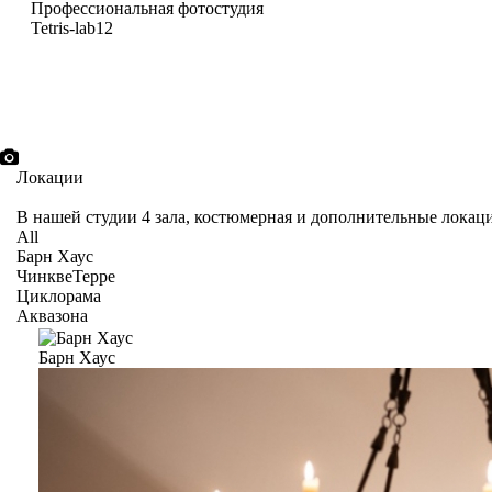
Профессиональная фотостудия
Tetris-lab12
Локации
В нашей студии 4 зала, костюмерная и дополнительные локац
All
Барн Хаус
ЧинквеТерре
Циклорама
Аквазона
Барн Хаус