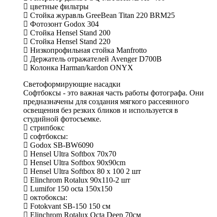
цветные фильтры
Стойка журавль GreeBean Titan 220 BRM25
Фотозонт Godox 304
Стойка Hensel Stand 200
Стойка Hensel Stand 220
Низкопрофильная стойка Manfrotto
Держатель отражателей Avenger D700B
Колонка Harman/kardon ONYX
Светоформирующие насадки
Софтбоксы - это важная часть работы фотографа. Они
предназначены для создания мягкого рассеянного
освещения без резких бликов и используется в
студийной фотосъемке.
стрипбокс
софтбоксы:
Godox SB-BW6090
Hensel Ultra Softbox 70х70
Hensel Ultra Softbox 90x90cm
Hensel Ultra Softbox 80 x 100 2 шт
Elinchrom Rotalux 90х110-2 шт
Lumifor 150 octa 150x150
октобоксы:
Fotokvant SB-150 150 см
Elinchrom Rotalux Octa Deep 70см