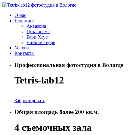
О нас
Локации:
Аквазона
Циклорама
Барн Хаус
Чинкве-Терре
Услуги
Контакты
Профессиональная фотостудия в Вологде
Tetris-
lab12
Забронировать
Общая площадь более 200 кв.м.
4 съемочных
зала