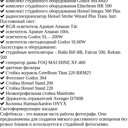
комплект студийного оборудования Godox MS300D
комплект студийного оборудования Elinchrom HR 500
комплект студийного оборудования Hensel Integra 500 Plus
радиосинхронизатор Hensel Strobe Wizard Plus Trans 3шт.
Постоянный свет:
RGB осветитель Aputure Amaran T4c
осветитель Aputure Amaran 100x
осветитель Godox SL – 200W
осветитель светодиодный Godox SL60W
Аксессуары и оборудование:
студийные вентиляторы – Ballu BiF-8B, Falcon 500, Rekam
500
генератор дыма FOQ MACHINE XF-400
цветные фильтры
Стойка журавль GreeBean Titan 220 BRM25
Фотозонт Godox 304
Стойка Hensel Stand 200
Стойка Hensel Stand 220
Низкопрофильная стойка Manfrotto
Держатель отражателей Avenger D700B
Колонка Harman/kardon ONYX
Светоформирующие насадки
Софтбоксы - это важная часть работы фотографа. Они
предназначены для создания мягкого рассеянного освещения без
резких бликов и используется в студийной фотосъемке.