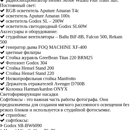
радиосинхронизатор Hensel Strobe Wizard Plus Trans 3шт.
Постоянный свет:
RGB осветитель Aputure Amaran T4c
осветитель Aputure Amaran 100x
осветитель Godox SL – 200W
осветитель светодиодный Godox SL60W
Аксессуары и оборудование:
студийные вентиляторы – Ballu BiF-8B, Falcon 500, Rekam
500
генератор дыма FOQ MACHINE XF-400
цветные фильтры
Стойка журавль GreeBean Titan 220 BRM25
Фотозонт Godox 304
Стойка Hensel Stand 200
Стойка Hensel Stand 220
Низкопрофильная стойка Manfrotto
Держатель отражателей Avenger D700B
Колонка Harman/kardon ONYX
Светоформирующие насадки
Софтбоксы - это важная часть работы фотографа. Они
предназначены для создания мягкого рассеянного освещения без
резких бликов и используется в студийной фотосъемке.
стрипбокс
софтбоксы:
Godox SB-BW6090