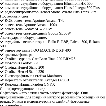
комплект студийного оборудования Elinchrom HR 500
комплект студийного оборудования Hensel Integra 500 Plus
радиосинхронизатор Hensel Strobe Wizard Plus Trans 3шт.
Постоянный свет:
RGB осветитель Aputure Amaran T4c
осветитель Aputure Amaran 100x
осветитель Godox SL – 200W
осветитель светодиодный Godox SL60W
Аксессуары и оборудование:
студийные вентиляторы – Ballu BiF-8B, Falcon 500, Rekam
500
генератор дыма FOQ MACHINE XF-400
цветные фильтры
Стойка журавль GreeBean Titan 220 BRM25
Фотозонт Godox 304
Стойка Hensel Stand 200
Стойка Hensel Stand 220
Низкопрофильная стойка Manfrotto
Держатель отражателей Avenger D700B
Колонка Harman/kardon ONYX
Светоформирующие насадки
Софтбоксы - это важная часть работы фотографа. Они
предназначены для создания мягкого рассеянного освещения без
резких бликов и используется в студийной фотосъемке.
стрипбокс